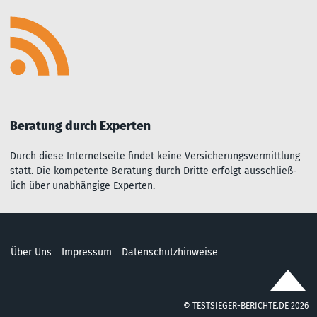
Beratung durch Experten
Durch diese Inter­net­seite fin­det kei­ne Ver­sich­er­ungs­ver­mitt­lu­ng
statt. Die kom­pe­ten­te Be­rat­ung durch Dritte er­folgt aus­sch­ließ­
lich über un­ab­hängi­ge Experten.
Über Uns
Impressum
Datenschutzhinweise
© TESTSIEGER-BERICHTE.DE 2026