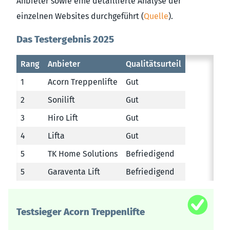
Anbieter sowie eine detaillierte Analyse der
einzelnen Websites durchgeführt (
Quelle
).
Das Testergebnis 2025
Rang
Anbieter
Qualitätsurteil
1
Acorn Treppenlifte
Gut
2
Sonilift
Gut
3
Hiro Lift
Gut
4
Lifta
Gut
5
TK Home Solutions
Befriedigend
5
Garaventa Lift
Befriedigend
Testsieger Acorn Treppenlifte