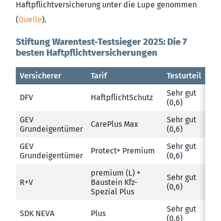
Haftpflichtversicherung unter die Lupe genommen
(
Quelle
).
Stiftung Warentest-Testsieger 2025: Die 7
besten Haftpflichtversicherungen
Versicherer
Tarif
Testurteil
Sehr gut
DFV
HaftpflichtSchutz
(0,6)
GEV
Sehr gut
CarePlus Max
Grundeigentümer
(0,6)
GEV
Sehr gut
Protect+ Premium
Grundeigentümer
(0,6)
premium (L) +
Sehr gut
R+V
Baustein Kfz-
(0,6)
Spezial Plus
Sehr gut
SDK NEVA
Plus
(0,6)