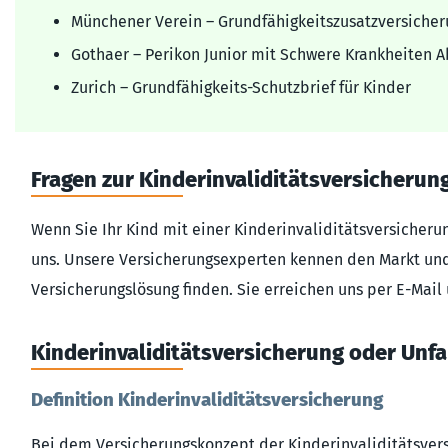
Münchener Verein – Grund­fähig­keits­zusatz­versicher
Gothaer – Perikon Junior mit Schwere Krankheiten 
Zurich – Grund­fähigkeits-Schutz­brief für Kinder
Fragen zur Kinder­inva­lidi­täts­ver­siche­run
Wenn Sie Ihr Kind mit einer Kinder­inva­lidi­täts­ver­siche
uns. Unsere Versicherungs­experten kennen den Markt u
Versicherungslösung finden. Sie erreichen uns per E-Mail
Kinder­inva­lidi­täts­ver­siche­rung oder Un
Definition Kinder­inva­lidi­täts­ver­siche­rung
Bei dem Versicherungskonzept der Kinder­inva­lidi­täts­ver