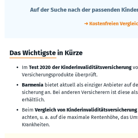
Auf der Suche nach der passenden Kinder
➜ Kostenfreien Verglei
Das Wichtigste in Kürze
Im
Test 2020 der Kinder­inva­lidi­täts­ver­siche­rung
vo
Versicherungsprodukte überprüft.
Barmenia
bietet aktuell als einziger Anbieter auf dem
siche­rung an. Bei anderen Versicherern ist diese als
erhältlich.
Beim
Vergleich von Kinder­inva­lidi­täts­ver­siche­rung
achten, u. a. auf die maximale Rentenhöhe, das Um­s
Krankheiten.