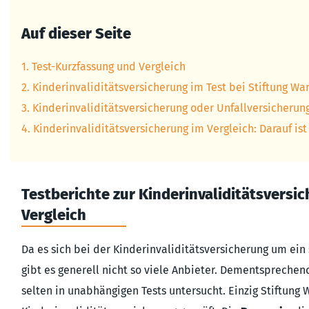
Auf dieser Seite
1. Test-Kurzfassung und Vergleich
2. Kinder­inva­lidi­täts­ver­siche­rung im Test bei Stiftung W
3. Kinder­inva­lidi­täts­ver­siche­rung oder Unfallversicherun
4. Kinder­inva­lidi­täts­ver­siche­rung im Vergleich: Darauf is
Testberichte zur Kinderinvaliditätsvers
Vergleich
Da es sich bei der Kinder­inva­lidi­täts­ver­siche­rung um 
gibt es generell nicht so viele Anbieter. Dementsprechend wi
selten in unabhängigen Tests untersucht. Einzig Stiftung 