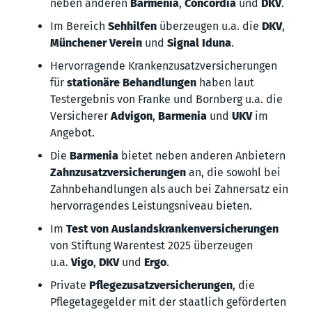
neben anderen
Barmenia
,
Concordia
und
DKV
.
Im Bereich
Sehhilfen
überzeugen u.a. die
DKV
,
Münchener Verein
und
Signal Iduna
.
Hervorragende Krankenzusatzversicherungen
für
stationäre Behandlungen
haben laut
Testergebnis von Franke und Bornberg u.a. die
Versicherer
Advigon
,
Barmenia
und
UKV
im
Angebot.
Die
Barmenia
bietet neben anderen Anbietern
Zahnzusatzversicherungen
an, die sowohl bei
Zahnbehandlungen als auch bei Zahnersatz ein
hervorragendes Leistungsniveau bieten.
Im
Test von Auslandskrankenversicherungen
von Stiftung Warentest 2025 überzeugen
u.a.
Vigo
,
DKV
und
Ergo
.
Private
Pflegezusatzversicherungen
, die
Pflegetagegelder mit der staatlich geförderten