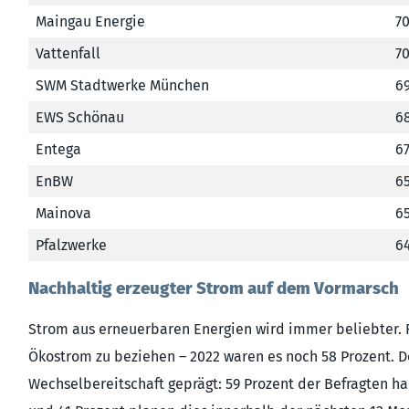
Maingau Energie
70
Vattenfall
70
SWM Stadtwerke München
69
EWS Schönau
68
Entega
67
EnBW
65
Mainova
65
Pfalzwerke
64
Nachhaltig erzeugter Strom auf dem Vormarsch
Strom aus erneuerbaren Energien wird immer beliebter. F
Ökostrom zu beziehen – 2022 waren es noch 58 Prozent. D
Wechselbereitschaft geprägt: 59 Prozent der Befragten h