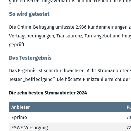
gute Preis-Leistungs-Verhältnis und die Freundlichkeit 
So wird getestet
Die Online-Befragung umfasste 2.936 Kundenmeinungen zu
Vertragsbedingungen, Transparenz, Tarifangebot und Im
geprüft.
Das Testergebnis
Das Ergebnis ist sehr durchwachsen. Acht Stromanbieter s
Tester „befriedigend“. Die höchste Punktzahl erreicht der
Die zehn besten Stromanbieter 2024
Anbieter
P
Eprimo
73
ESWE Versorgung
72