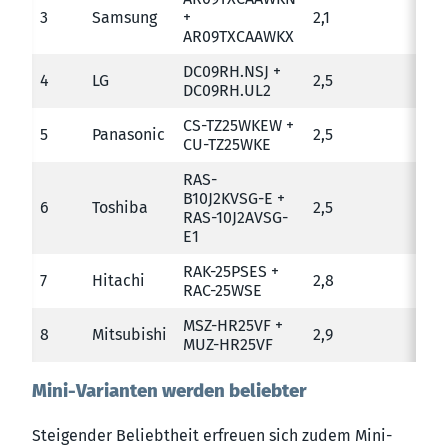
3
Samsung
+
2,1
AR09TXCAAWKX
DC09RH.NSJ +
4
LG
2,5
DC09RH.UL2
CS-TZ25WKEW +
5
Panasonic
2,5
CU-TZ25WKE
RAS-
B10J2KVSG-E +
6
Toshiba
2,5
RAS-10J2AVSG-
E1
RAK-25PSES +
7
Hitachi
2,8
RAC-25WSE
MSZ-HR25VF +
8
Mitsubishi
2,9
MUZ-HR25VF
Mini-Varianten werden beliebter
Steigender Beliebtheit erfreuen sich zudem Mini-