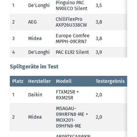
Pinguino PAC
1
De’Longhi
3,5
N90ECO Silent
ChillFlexPro
2
AEG
3,8
AXP26U338CW
Europe Comfee
3
Midea
3,8
MPPH-09CRN7
4
De’Longhi
PAC EL92 Silent
3,9
Splitgeräte im Test
Platz
Hersteller
Modell
Testergebnis
FTXM25R +
1
Daikin
2,0
RXM25R
MSAGAU-
09HRFN8-ME +
2
Midea
2,0
MOX201-
09HFN8-ME
AR09TXCAAWKN