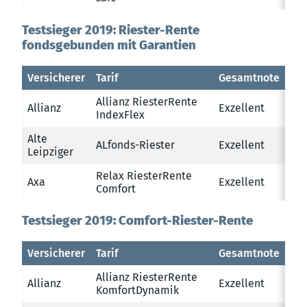
Testsieger 2019: Riester-Rente
fondsgebunden mit Garantien
Versicherer
Tarif
Gesamtnote
Allianz RiesterRente
Allianz
Exzellent
IndexFlex
Alte
ALfonds-Riester
Exzellent
Leipziger
Relax RiesterRente
Axa
Exzellent
Comfort
Testsieger 2019: Comfort-Riester-Rente
Versicherer
Tarif
Gesamtnote
Allianz RiesterRente
Allianz
Exzellent
KomfortDynamik