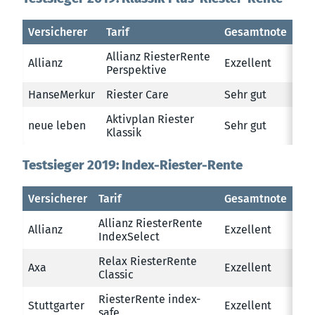
Versicherer
Tarif
Gesamtnote
Allianz RiesterRente
Allianz
Exzellent
Perspektive
HanseMerkur
Riester Care
Sehr gut
Aktivplan Riester
neue leben
Sehr gut
Klassik
Testsieger 2019: Index-Riester-Rente
Versicherer
Tarif
Gesamtnote
Allianz RiesterRente
Allianz
Exzellent
IndexSelect
Relax RiesterRente
Axa
Exzellent
Classic
RiesterRente index-
Stuttgarter
Exzellent
safe