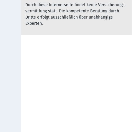
Durch diese Inter­net­seite fin­det kei­ne Ver­sich­er­ungs­
ver­mitt­lu­ng statt. Die kom­pe­ten­te Be­rat­ung durch
Dritte er­folgt aus­sch­ließ­lich über un­ab­hängi­ge
Experten.