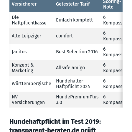
Scoring-
Versicherer
Getesteter Tarif
Note
Die
6
Einfach komplett
Haftpflichtkasse
Kompasse
6
Alte Leipziger
comfort
Kompasse
6
Janitos
Best Selection 2016
Kompasse
Konzept &
6
Allsafe amigo
Marketing
Kompasse
Hundehalter-
6
Württembergische
Haftpflicht 2024
Kompasse
NV
HundePremiumPlus
6
Versicherungen
3.0
Kompasse
Hundehaftpflicht im Test 2019:
transparent-beraten.de prüft