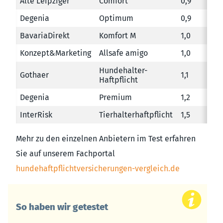
Alte Leipziger
Comfort
0,9
Degenia
Optimum
0,9
BavariaDirekt
Komfort M
1,0
Konzept&Marketing
Allsafe amigo
1,0
Hundehalter-
Gothaer
1,1
Haftpflicht
Degenia
Premium
1,2
InterRisk
Tierhalterhaftpflicht
1,5
Mehr zu den einzelnen Anbietern im Test erfahren
Sie auf unserem Fachportal
hundehaftpflichtversicherungen-vergleich.de
So haben wir getestet