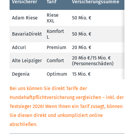
Versicherer
Tarif
Versicherungssumme
Beit
Riese
Adam Riese
50 Mio. €
6,30
XXL
Komfort
BavariaDirekt
50 Mio. €
5,95
L
Adcuri
Premium
20 Mio. €
7,00
20 Mio €/15 Mio. €
Alte Leipziger
Comfort
12,14
(Personenschäden)
Degenia
Optimum
15 Mio. €
6,95
Bei uns können Sie direkt Tarife der
Hundehaftpflichtversicherung vergleichen – inkl. der
Testsieger 2026! Wenn Ihnen ein Tarif zusagt, können
Sie diesen direkt und unkompliziert online
abschließen.