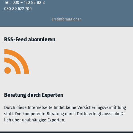
Tel.: 030 – 120 82 82 8
030 89 622 700
Erstinformationen
RSS-Feed abonnieren
Beratung durch Experten
Durch diese Inter­net­seite fin­det kei­ne Ver­sich­er­ungs­ver­mitt­lu­ng
statt. Die kom­pe­ten­te Be­rat­ung durch Dritte er­folgt aus­sch­ließ­
lich über un­ab­hängi­ge Experten.