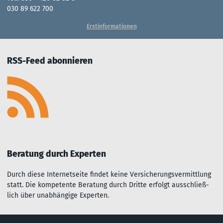
030 89 622 700
Erstinformationen
RSS-Feed abonnieren
Beratung durch Experten
Durch diese Inter­net­seite fin­det kei­ne Ver­sich­er­ungs­ver­mitt­lu­ng
statt. Die kom­pe­ten­te Be­rat­ung durch Dritte er­folgt aus­sch­ließ­
lich über un­ab­hängi­ge Experten.