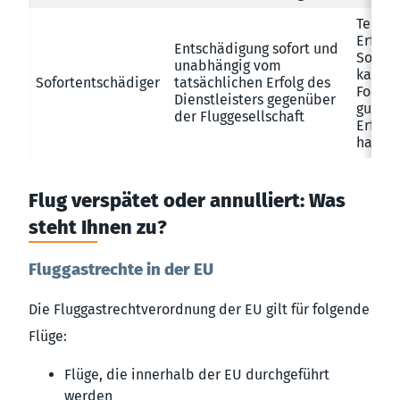
Teilwe
Erfolg
Entschädigung sofort und
Sofort
unabhängig vom
kaufen
Sofortentschädiger
tatsächlichen Erfolg des
Forder
Dienstleisters gegenüber
gute
der Fluggesellschaft
Erfolg
haben
Flug verspätet oder annulliert: Was
steht Ihnen zu?
Fluggastrechte in der EU
Die Fluggastrechtverordnung der EU gilt für folgende
Flüge:
Flüge, die innerhalb der EU durchgeführt
werden