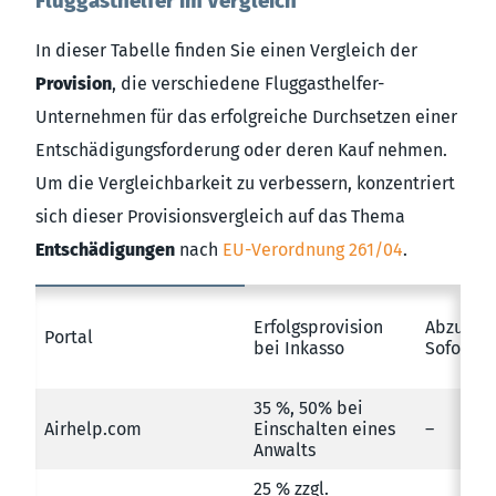
Fluggasthelfer im Vergleich
In dieser Tabelle finden Sie einen Vergleich der
Provision
, die verschiedene Fluggasthelfer-
Unternehmen für das erfolgreiche Durchsetzen einer
Entschädigungsforderung oder deren Kauf nehmen.
Um die Vergleichbarkeit zu verbessern, konzentriert
sich dieser Provisionsvergleich auf das Thema
Entschädigungen
nach
EU-Verordnung 261/04
.
Erfolgsprovision
Abzug be
Portal
bei Inkasso
Soforten
35 %, 50% bei
Airhelp.com
Einschalten eines
–
Anwalts
25 % zzgl.