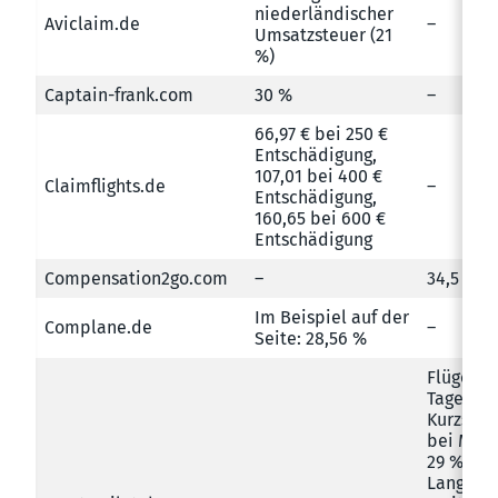
niederländischer
Aviclaim.de
–
Umsatzsteuer (21
%)
Captain-frank.com
30 %
–
66,97 € bei 250 €
Entschädigung,
107,01 bei 400 €
Claimflights.de
–
Entschädigung,
160,65 bei 600 €
Entschädigung
Compensation2go.com
–
34,5 %
Im Beispiel auf der
Complane.de
–
Seite: 28,56 %
Flüge de
Tage: 40
Kurzstre
bei Mitt
29 % bei
Langstre