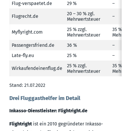
Flug-verspaetet.de
29 %
–
20 – 30 % zgl.
Flugrecht.de
–
Mehrwertsteuer
25 % zzgl.
35 % zzgl
Myflyright.com
Mehrwertsteuer
Mehrwer
Passengersfriend.de
36 %
–
Late-fly.eu
25 %
–
25 % zzgl.
35 % zzgl
Wirkaufendeinenflug.de
Mehrwertsteuer
Mehrwer
Stand: 21.07.2022
Drei Fluggasthelfer im Detail
Inkasso-Dienstleister: Flightright.de
Flightright
ist ein 2010 gegründeter Inkasso-