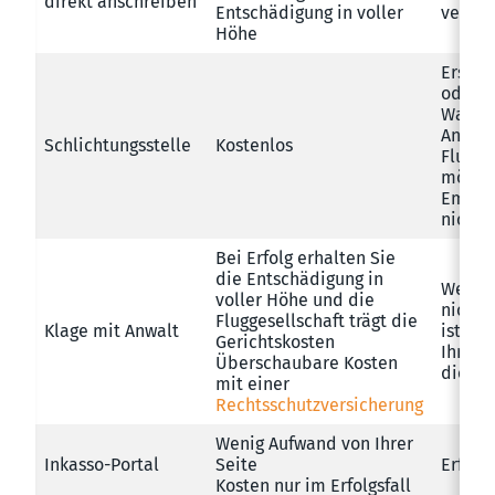
direkt anschreiben
Entschädigung in voller
verwei
Höhe
Erst n
oder 2
Warten
Antwor
Schlichtungsstelle
Kostenlos
Flugge
mögli
Empfeh
nicht 
Bei Erfolg erhalten Sie
die Entschädigung in
Wenn d
voller Höhe und die
nicht 
Fluggesellschaft trägt die
Klage mit Anwalt
ist, tr
Gerichtskosten
Ihre V
Überschaubare Kosten
die Ge
mit einer
Rechtsschutzversicherung
Wenig Aufwand von Ihrer
Inkasso-Portal
Seite
Erfolg
Kosten nur im Erfolgsfall