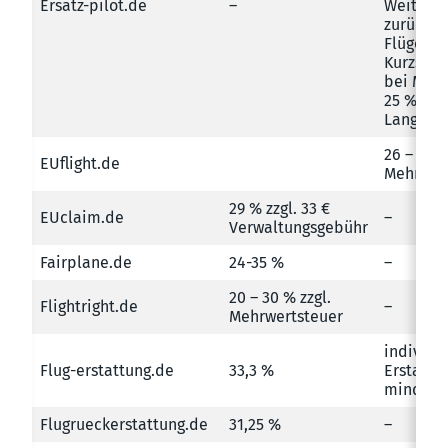
Ersatz-pilot.de
–
Weiter
zurückli
Flüge: 3
Kurzstre
bei Mitt
25 % bei
Langstre
26 – 36 %
EUflight.de
Mehrwer
29 % zzgl. 33 €
EUclaim.de
–
Verwaltungsgebühr
Fairplane.de
24-35 %
–
20 – 30 % zzgl.
Flightright.de
–
Mehrwertsteuer
individue
Flug-erstattung.de
33,3 %
Erstattu
mindest
Flugrueckerstattung.de
31,25 %
–