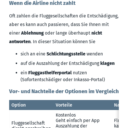
Wenn die Airline nicht zahlt
Oft zahlen die Fluggesellschaften die Entschädigung,
aber es kann auch passieren, dass Sie Ihnen mit
einer
Ablehnung
oder lange überhaupt
nicht
antworten
. In dieser Situation können Sie
sich an eine
Schlichtungsstelle
wenden
auf die Auszahlung der Entschädigung
klagen
ein
Fluggasthelferportal
nutzen
(Sofortentschädiger oder Inkasso-Portal)
Vor- und Nachteile der Optionen im Vergleich
Option
Vorteile
Nachte
Kostenlos
Geht einfach per App
Flugge
Fluggesellschaft
Auszahlung der
kann Z