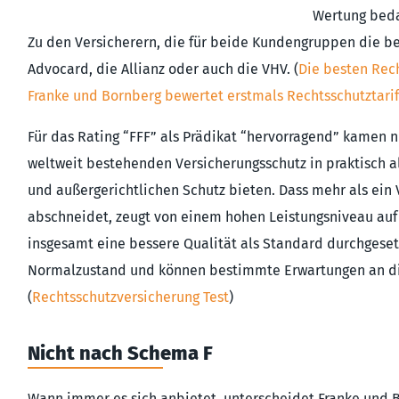
Wertung beda
Zu den Versicherern, die für beide Kundengruppen die be
Advocard, die Allianz oder auch die VHV. (
Die besten Rec
Franke und Bornberg bewertet erstmals Rechtsschutztari
Für das Rating “FFF” als Prädikat “hervorragend” kamen nu
weltweit bestehenden Versicherungsschutz in praktisch a
und außergerichtlichen Schutz bieten. Dass mehr als ein V
abschneidet, zeugt von einem hohen Leistungsniveau auf d
insgesamt eine bessere Qualität als Standard durchgeset
Normalzustand und können bestimmte Erwartungen an die
(
Rechtsschutzversicherung Test
)
Nicht nach Schema F
Wann immer es sich anbietet, unterscheidet Franke und B