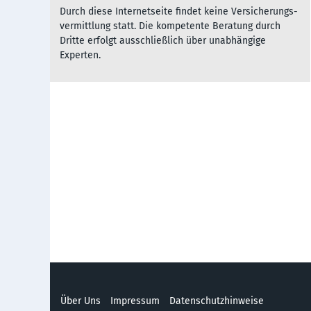
Durch diese Inter­net­seite fin­det kei­ne Ver­sich­er­ungs­
ver­mitt­lu­ng statt. Die kom­pe­ten­te Be­rat­ung durch
Dritte er­folgt aus­sch­ließ­lich über un­ab­hängi­ge
Experten.
Über Uns
Impressum
Datenschutzhinweise