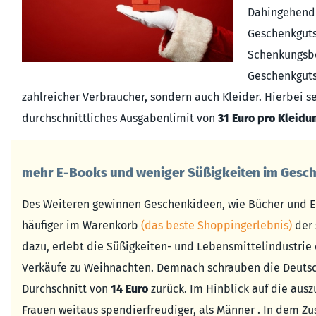
Dahingehend 
Geschenkguts
Schenkungsb
Geschenkguts
zahlreicher Verbraucher, sondern auch Kleider. Hierbei s
durchschnittliches Ausgabenlimit von
31 Euro pro Kleid
mehr E-Books und weniger Süßigkeiten im Gesc
Des Weiteren gewinnen Geschenkideen, wie Bücher und 
häufiger im Warenkorb
(das beste Shoppingerlebnis)
der 
dazu, erlebt die Süßigkeiten- und Lebensmittelindustrie 
Verkäufe zu Weihnachten. Demnach schrauben die Deutsch
Durchschnitt von
14 Euro
zurück. Im Hinblick auf die au
Frauen weitaus spendierfreudiger, als Männer . In dem