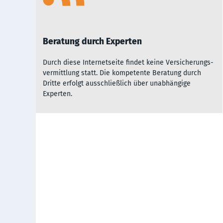
Beratung durch Experten
Durch diese Inter­net­seite fin­det kei­ne Ver­sich­er­ungs­
ver­mitt­lu­ng statt. Die kom­pe­ten­te Be­rat­ung durch
Dritte er­folgt aus­sch­ließ­lich über un­ab­hängi­ge
Experten.