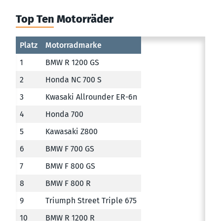
Top Ten Motorräder
Platz
Motorradmarke
1
BMW R 1200 GS
2
Honda NC 700 S
3
Kwasaki Allrounder ER-6n
4
Honda 700
5
Kawasaki Z800
6
BMW F 700 GS
7
BMW F 800 GS
8
BMW F 800 R
9
Triumph Street Triple 675
10
BMW R 1200 R