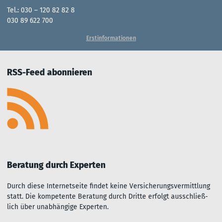
Tel.: 030 – 120 82 82 8
030 89 622 700
Erstinformationen
RSS-Feed abonnieren
Beratung durch Experten
Durch diese Inter­net­seite fin­det kei­ne Ver­sich­er­ungs­ver­mitt­lu­ng
statt. Die kom­pe­ten­te Be­rat­ung durch Dritte er­folgt aus­sch­ließ­
lich über un­ab­hängi­ge Experten.